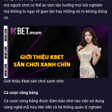
mà người chơi có thể an tâm tận hưởng mọi trải nghiệm
mà không lo ngại về gian lận hay những rủi ro không đáng
có.
Giới thiệu Kbet sân chơi xanh chín
Cá cược công bằng
Cá cược công bằng được đảm bảo nhờ vào việc sử dụng
công nghệ mã hóa tiên tiến và hệ thống quản lý nghiêm