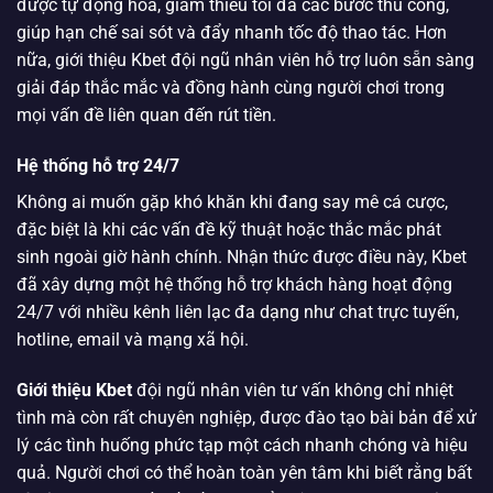
được tự động hóa, giảm thiểu tối đa các bước thủ công,
giúp hạn chế sai sót và đẩy nhanh tốc độ thao tác. Hơn
nữa, giới thiệu Kbet đội ngũ nhân viên hỗ trợ luôn sẵn sàng
giải đáp thắc mắc và đồng hành cùng người chơi trong
mọi vấn đề liên quan đến rút tiền.
Hệ thống hỗ trợ 24/7
Không ai muốn gặp khó khăn khi đang say mê cá cược,
đặc biệt là khi các vấn đề kỹ thuật hoặc thắc mắc phát
sinh ngoài giờ hành chính. Nhận thức được điều này, Kbet
đã xây dựng một hệ thống hỗ trợ khách hàng hoạt động
24/7 với nhiều kênh liên lạc đa dạng như chat trực tuyến,
hotline, email và mạng xã hội.
Giới thiệu Kbet
đội ngũ nhân viên tư vấn không chỉ nhiệt
tình mà còn rất chuyên nghiệp, được đào tạo bài bản để xử
lý các tình huống phức tạp một cách nhanh chóng và hiệu
quả. Người chơi có thể hoàn toàn yên tâm khi biết rằng bất