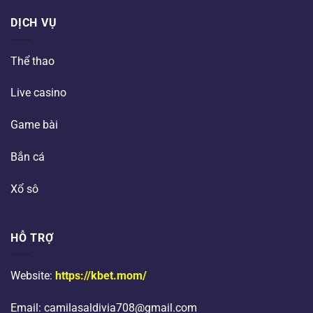
DỊCH VỤ
Thể thao
Live casino
Game bài
Bắn cá
Xổ sô
HỖ TRỢ
Website:
https://kbet.mom/
Email:
camilasaldivia708@gmail.com