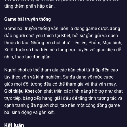
tăng thêm phần hấp dẫn.
Game bài truyền thống
Game bài truyền thống vẫn luôn là dòng game được đông
đảo người chơi yêu thích tại Kbet, bởi sự gần gũi và quen
thuộc từ lâu. Những trò chơi như Tiến lên, Phỏm, Mậu binh,
Xì tố được số hóa trên nền tảng trực tuyến với giao diện dễ
nhìn, thao tác đơn giản.
Người chơi có thể tham gia các bàn chơi từ thấp đến cao
tùy theo vốn và kinh nghiệm. Sự đa dạng về mức cược
giúp mọi đối tượng đều có thể tham gia và thử vận may.
Giới thiệu Kbet
còn phát triển các tính năng hỗ trợ như chat
trực tiếp, bảng xếp hạng, giải đấu để tăng tính tương tác và
cạnh tranh giữa người chơi, tạo nên một cộng đồng game
bài sinh động và gắn kết.
Kết luận