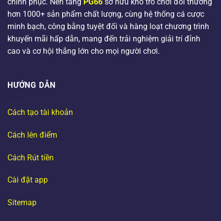
chinh phục. Nền tảng
PG66
sở hữu kho trò chơi đổi thưởng
hơn 1000+ sản phẩm chất lượng, cùng hệ thống cá cược
minh bạch, công bằng tuyệt đối và hàng loạt chương trình
khuyến mãi hấp dẫn, mang đến trải nghiệm giải trí đỉnh
cao và cơ hội thắng lớn cho mọi người chơi.
HƯỚNG DẪN
Cách tạo tài khoản
Cách lên điểm
Cách Rút tiền
Cài đặt app
Sitemap