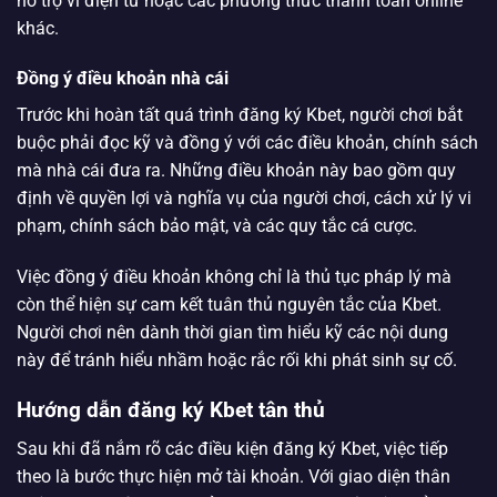
hỗ trợ ví điện tử hoặc các phương thức thanh toán online
khác.
Đồng ý điều khoản nhà cái
Trước khi hoàn tất quá trình đăng ký Kbet, người chơi bắt
buộc phải đọc kỹ và đồng ý với các điều khoản, chính sách
mà nhà cái đưa ra. Những điều khoản này bao gồm quy
định về quyền lợi và nghĩa vụ của người chơi, cách xử lý vi
phạm, chính sách bảo mật, và các quy tắc cá cược.
Việc đồng ý điều khoản không chỉ là thủ tục pháp lý mà
còn thể hiện sự cam kết tuân thủ nguyên tắc của Kbet.
Người chơi nên dành thời gian tìm hiểu kỹ các nội dung
này để tránh hiểu nhầm hoặc rắc rối khi phát sinh sự cố.
Hướng dẫn đăng ký Kbet tân thủ
Sau khi đã nắm rõ các điều kiện đăng ký Kbet, việc tiếp
theo là bước thực hiện mở tài khoản. Với giao diện thân