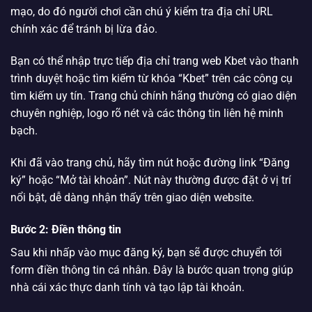
mạo, do đó người chơi cần chú ý kiểm tra địa chỉ URL
chính xác để tránh bị lừa đảo.
Bạn có thể nhập trực tiếp địa chỉ trang web Kbet vào thanh
trình duyệt hoặc tìm kiếm từ khóa “Kbet” trên các công cụ
tìm kiếm uy tín. Trang chủ chính hãng thường có giao diện
chuyên nghiệp, logo rõ nét và các thông tin liên hệ minh
bạch.
Khi đã vào trang chủ, hãy tìm nút hoặc đường link “Đăng
ký” hoặc “Mở tài khoản”. Nút này thường được đặt ở vị trí
nổi bật, dễ dàng nhận thấy trên giao diện website.
Bước 2: Điền thông tin
Sau khi nhấp vào mục đăng ký, bạn sẽ được chuyển tới
form điền thông tin cá nhân. Đây là bước quan trọng giúp
nhà cái xác thực danh tính và tạo lập tài khoản.