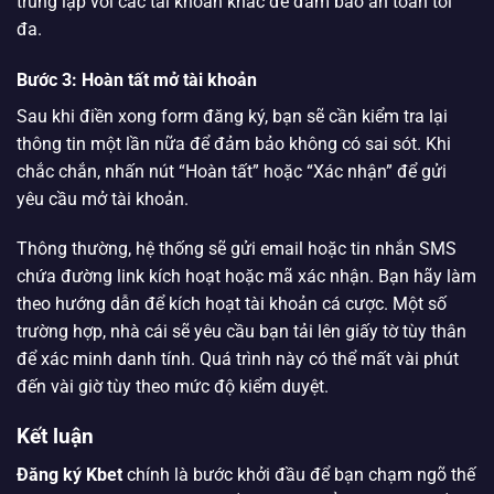
trùng lặp với các tài khoản khác để đảm bảo an toàn tối
đa.
Bước 3: Hoàn tất mở tài khoản
Sau khi điền xong form đăng ký, bạn sẽ cần kiểm tra lại
thông tin một lần nữa để đảm bảo không có sai sót. Khi
chắc chắn, nhấn nút “Hoàn tất” hoặc “Xác nhận” để gửi
yêu cầu mở tài khoản.
Thông thường, hệ thống sẽ gửi email hoặc tin nhắn SMS
chứa đường link kích hoạt hoặc mã xác nhận. Bạn hãy làm
theo hướng dẫn để kích hoạt tài khoản cá cược. Một số
trường hợp, nhà cái sẽ yêu cầu bạn tải lên giấy tờ tùy thân
để xác minh danh tính. Quá trình này có thể mất vài phút
đến vài giờ tùy theo mức độ kiểm duyệt.
Kết luận
Đăng ký Kbet
chính là bước khởi đầu để bạn chạm ngõ thế