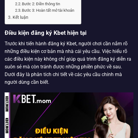
Bước 2: Điền thông tin
Bước 3: Hoàn tất mở tài khoản
Kết luận
Điều kiện đăng ký Kbet hiện tại
Trước khi tiến hành đăng ký Kbet, người chơi cần nắm rõ
những điều kiện cơ bản mà nhà cái yêu cầu. Việc hiểu rõ
các điều kiện này không chỉ giúp quá trình đăng ký diễn ra
suôn sẻ mà còn tránh được những phiền phức về sau.
Dưới đây là phân tích chi tiết về các yêu cầu chính mà
người dùng cần biết.