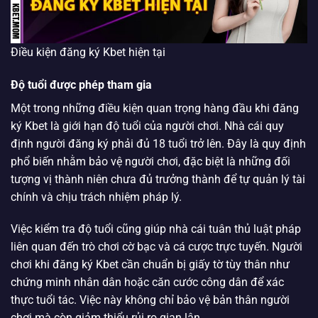
Điều kiện đăng ký Kbet hiện tại
Độ tuổi được phép tham gia
Một trong những điều kiện quan trọng hàng đầu khi đăng
ký Kbet là giới hạn độ tuổi của người chơi. Nhà cái quy
định người đăng ký phải đủ 18 tuổi trở lên. Đây là quy định
phổ biến nhằm bảo vệ người chơi, đặc biệt là những đối
tượng vị thành niên chưa đủ trưởng thành để tự quản lý tài
chính và chịu trách nhiệm pháp lý.
Việc kiểm tra độ tuổi cũng giúp nhà cái tuân thủ luật pháp
liên quan đến trò chơi cờ bạc và cá cược trực tuyến. Người
chơi khi đăng ký Kbet cần chuẩn bị giấy tờ tùy thân như
chứng minh nhân dân hoặc căn cước công dân để xác
thực tuổi tác. Việc này không chỉ bảo vệ bản thân người
chơi mà còn giảm thiểu rủi ro gian lận.