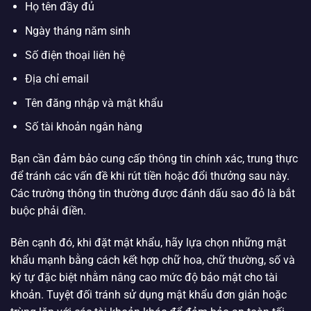
Họ tên đầy đủ
Ngày tháng năm sinh
Số điện thoại liên hệ
Địa chỉ email
Tên đăng nhập và mật khẩu
Số tài khoản ngân hàng
Bạn cần đảm bảo cung cấp thông tin chính xác, trung thực
để tránh các vấn đề khi rút tiền hoặc đổi thưởng sau này.
Các trường thông tin thường được đánh dấu sao đỏ là bắt
buộc phải điền.
Bên cạnh đó, khi đặt mật khẩu, hãy lựa chọn những mật
khẩu mạnh bằng cách kết hợp chữ hoa, chữ thường, số và
ký tự đặc biệt nhằm nâng cao mức độ bảo mật cho tài
khoản. Tuyệt đối tránh sử dụng mật khẩu đơn giản hoặc